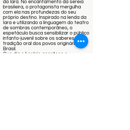
da Iara. No encantamento da sereia
brasileira, o protagonista mergulha
com ela nas profundezas do seu
próprio destino. Inspirado na lenda da
Iara e utilizando a linguagem do teatro
de sombras contemporâneo, o
espetáculo busca sensibilizar o público
infanto-juvenil sobre os saberes da
tradição oral dos povos originários do
Brasil.
Que dia e horário acontece o
espetáculo? O espetáculo acontecerá
em duas sessões no dia 11/12 às 10h
e às 15h.
Onde acontecerá o espetáculo?
No canal do Youtube da Mediato:
https://www.youtube.com/channel/UC7
03xLFzonUvhTgx5XscZmA
O espetáculo ficará gravado?
Não, será uma apresentação ao vivo.